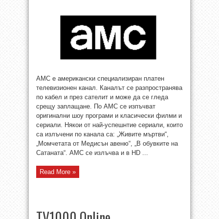
AMC е американски специализиран платен
телевизионен канал. Каналът се разпространява
по кабел и през сателит и може да се гледа
срещу заплащане. По AMC се изпъчват
оригинални шоу програми и класически филми и
сериали. Някои от най-успешнтие сериали, които
са излъчени по канала са: „Живите мъртви“,
„Момчетата от Медисън авеню“, „В обувките на
Сатаната“. AMC се излъчва и в HD ...
Read More »
TV1000 Online