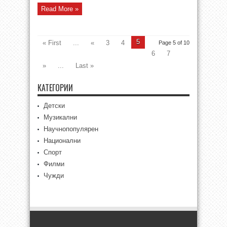
Read More »
5
« First
...
«
3
4
Page 5 of 10
6
7
»
...
Last »
КАТЕГОРИИ
Детски
Музикални
Научнопопулярен
Национални
Спорт
Филми
Чужди