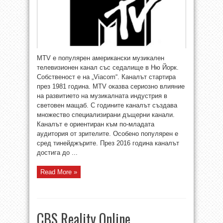
MTV е популярен американски музикален
телевизионен канал със седалище в Ню Йорк.
Собственост е на „Viacom“. Каналът стартира
през 1981 година. MTV оказва сериозно влияние
на развитието на музикалната индустрия в
световен мащаб. С годините каналът създава
множество специализирани дъщерни канали.
Каналът е ориентиран към по-младата
аудитория от зрителите. Особено популярен е
сред тинейджърите. През 2016 година каналът
достига до ...
Read More »
CBS Reality Online