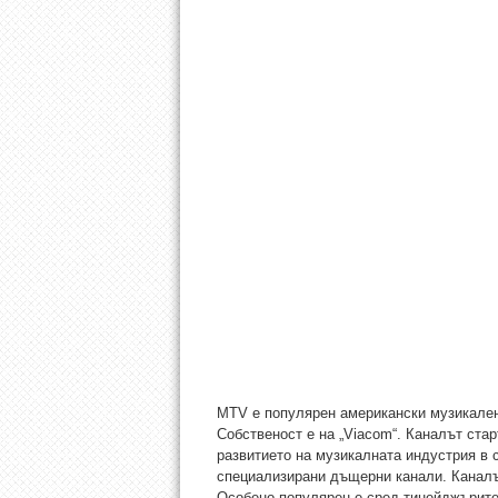
MTV е популярен американски музикален
Собственост е на „Viacom“. Каналът стар
развитието на музикалната индустрия в 
специализирани дъщерни канали. Каналът
Особено популярен е сред тинейджърите.