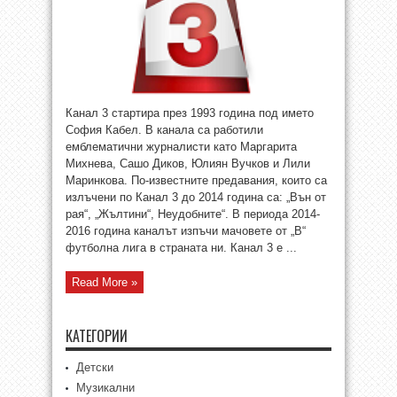
Канал 3 стартира през 1993 година под името
София Кабел. В канала са работили
емблематични журналисти като Маргарита
Михнева, Сашо Диков, Юлиян Вучков и Лили
Маринкова. По-известните предавания, които са
излъчени по Канал 3 до 2014 година са: „Вън от
рая“, „Жълтини“, Неудобните“. В периода 2014-
2016 година каналът изпъчи мачовете от „В“
футболна лига в страната ни. Канал 3 е ...
Read More »
КАТЕГОРИИ
Детски
Музикални