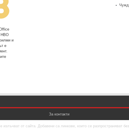
Чужд
ffice
и HBO
филми и
ът е
ент.
ните
За контакти
е излъчват от сайта. Добавени са линкове, които се разпространяват бе