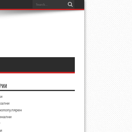
ОРИИ
ки
кални
нопопулярен
онални
т
и