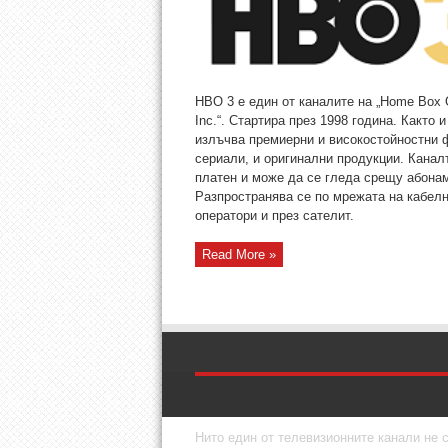
HBO 3 е един от каналите на „Home Box O
Inc.“. Стартира през 1998 година. Както 
излъчва премиерни и високостойностни 
сериали, и оригинални продукции. Канал
платен и може да се гледа срещу абонам
Разпространява се по мрежата на кабел
оператори и през сателит.
Read More »
Нито един от телевизионните канали не с