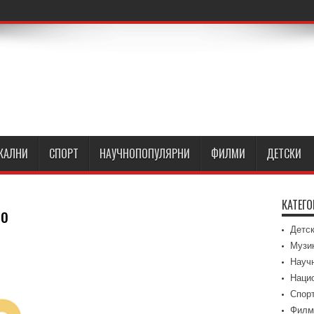
КАЛНИ
СПОРТ
НАУЧНОПОПУЛЯРНИ
ФИЛМИ
ДЕТСКИ
КАТЕГ
во
Детс
Музи
Науч
Наци
Спор
Филм