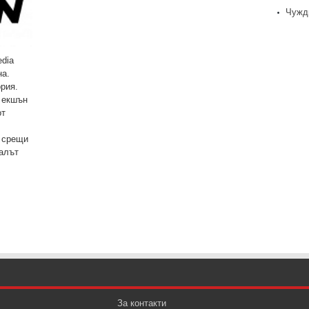
Чужд
edia
на.
рия.
 екшън
от
и срещи
алът
За контакти