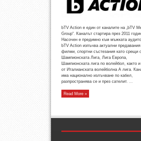
bTV Action е един от каналите на „bTV M
Group“. Каналът стартира през 2011 годи
Насочен е предимно към мъжката аудито
bTV Action изпъчва актуални предавания
филми, спортни състезания като срещи 
Шампионската Лига, Лига Европа,
Шампионската лига по волейбол, както 
от Италианската волейболна А лига. Кан
има национално излъчване по кабел,
разпространява се и през сателит. ...
Read More »