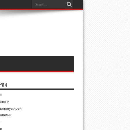
ОРИИ
ки
кални
нопопулярен
онални
т
и