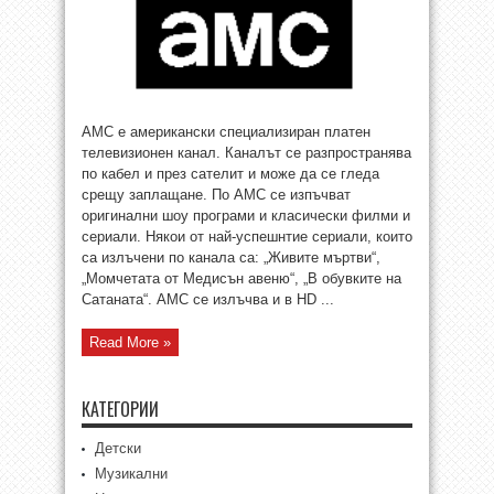
AMC е американски специализиран платен
телевизионен канал. Каналът се разпространява
по кабел и през сателит и може да се гледа
срещу заплащане. По AMC се изпъчват
оригинални шоу програми и класически филми и
сериали. Някои от най-успешнтие сериали, които
са излъчени по канала са: „Живите мъртви“,
„Момчетата от Медисън авеню“, „В обувките на
Сатаната“. AMC се излъчва и в HD ...
Read More »
КАТЕГОРИИ
Детски
Музикални