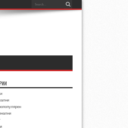
ОРИИ
ки
кални
нопопулярен
онални
т
и