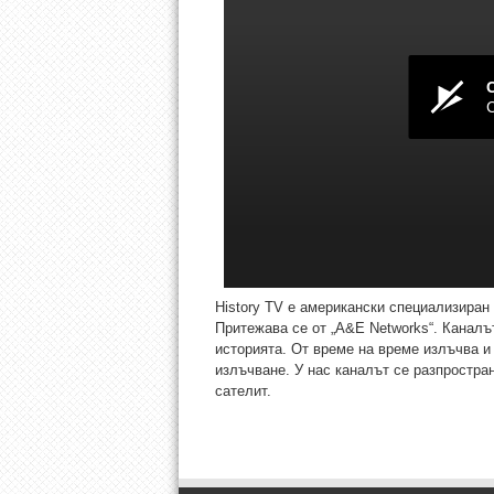
History TV е американски специализиран 
Притежава се от „A&E Networks“. Канал
историята. От време на време излъчва и 
излъчване. У нас каналът се разпростра
сателит.